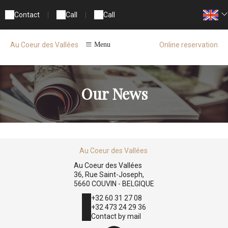
Contact
|
Call
|
Call
Online reservation
Au Coeur des Vallées
Menu
Our News
Au Coeur des Vallées
Au Coeur des Vallées
36, Rue Saint-Joseph,
5660 COUVIN - BELGIQUE
+32 60 31 27 08
+32 473 24 29 36
Contact by mail